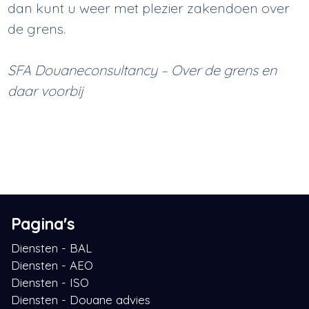
dan kunt u weer met plezier zakendoen over
de grens.
SFA Douaneconsultancy – Over de grens en
daar voorbij
Pagina's
Diensten - BAL
Diensten - AEO
Diensten - ISO
Diensten - Douane advies